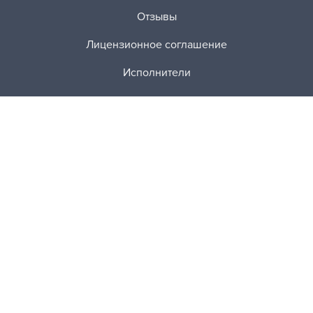
Отзывы
Лицензионное соглашение
Исполнители
Лучшие работы
Политика конфиденциальности
Как это работает?
Заказы
Платные услуги