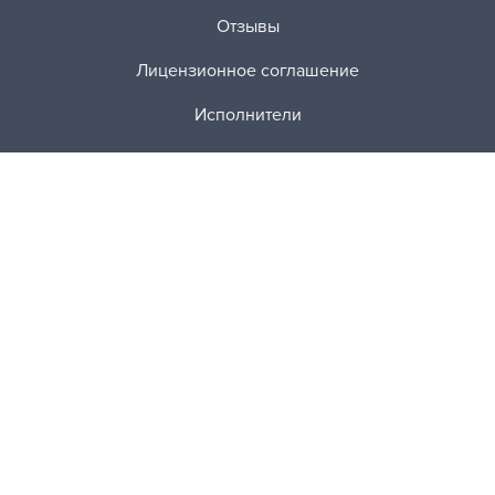
Отзывы
Лицензионное соглашение
Исполнители
Лучшие работы
Политика конфиденциальности
Как это работает?
Заказы
Платные услуги